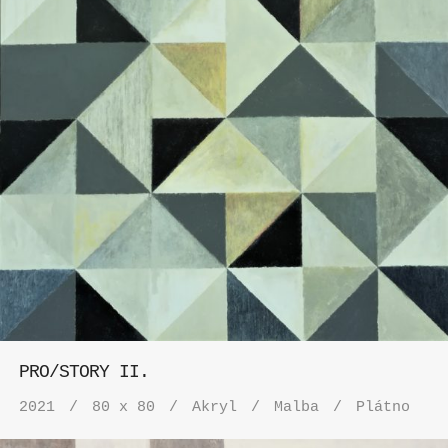
PRO/STORY II.
2021
80 x 80
Akryl
Malba
Plátno